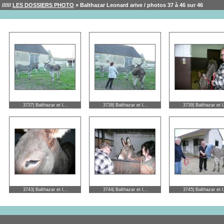
//////
LES DOSSIERS PHOTO
» Balthazar Leonard arive / photos 37 à 46 sur 46
3737| Balthazar et l...
3738| Balthazar et l...
3739| Balthazar et l.
3743| Balthazar et l...
3744| Balthazar et l...
3745| Balthazar et l.